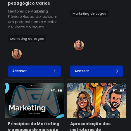
pedagógico Carlos
Texto do resumo do curso:
Mentores de Marketing
Marketing de Jogos
Flávia e Heduardo realizam
um podcast com o mentor
de Sports do projeto ...
Marketing de Jogos
Acessar
Acessar
Imagem do curso" Princípios de Marketing e pesquisa de me
Imagem do curso" Apresentação
PT_BR
PT_BR
Imagem do curso
Nome do curso
Imagem do curso
Nome do curso
Princípios de Marketing
Apresentação dos
e pesquisa de mercado
instrutores de