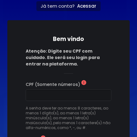
Ir para o conteúdo principal
Já tem conta?
Acessar
Bem vindo
Atenção: Digite seu CPF com
cuidado. Ele será seu login para
entrar na plataforma.
CPF (Somente números)
A senha deve ter ao menos 8 caracteres, ao
menos 1 dígito(s), ao menos 1 letra(s)
minúscula(s), ao menos 1 letra(s)
maiúscula(s), pelo menos 1 caractere(s) não
alfa-numéricos, como *, -, ou #.